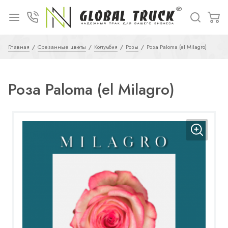
Главная
Срезанные цветы
Колумбия
Розы
Роза Paloma (el Milagro)
Роза Paloma (el Milagro)