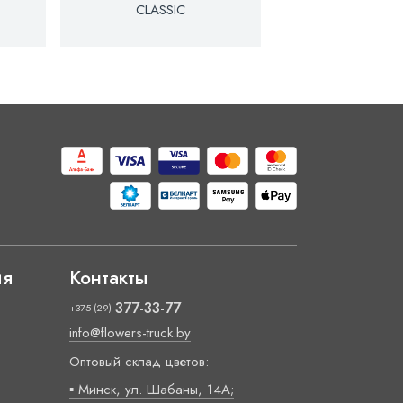
CLASSIC
BARDOT PINK C
ия
Контакты
377-33-77
+375 (29)
info@flowers-truck.by
Оптовый склад цветов:
▪ Минск, ул. Шабаны, 14А;