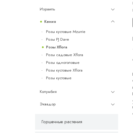
Израиль
Кения
Розы кустовые Mzurrie
Розы PJ Dave
Розы Xflora
Розы садовые Xflora
Розы одноголовые
Розы кустовые Xflora
Розы кустовые
Колумбия
Эквадор
Горшечные растения