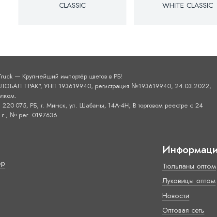
CLASSIC
WHITE CLASSIC
Truck — Крупнейший импортёр цветов в РБ!
ОБАЛ ТРАК", УНП 193619940, регистрация №193619940, 24.03.2022,
лком.
220 075, РБ, г. Минск, ул. Шабаны, 14А-4H; В торговом реестре с 24
г., № рег. 0197636.
Информац
ор
Тюльпаны оптом
Луковицы оптом
Новости
Оптовая сеть