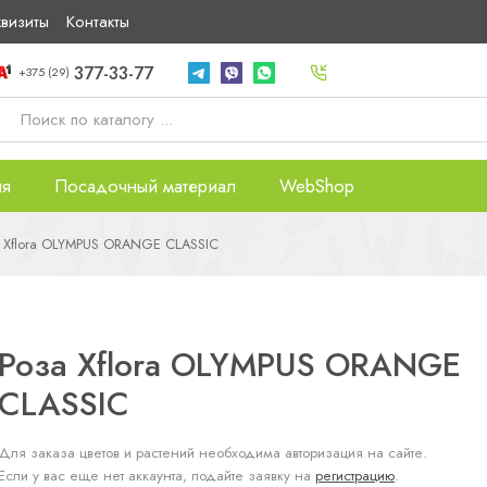
квизиты
Контакты
377-33-77
+375 (29)
ия
Посадочный материал
WebShop
а Xflora OLYMPUS ORANGE CLASSIC
Роза Xflora OLYMPUS ORANGE
CLASSIC
Для заказа цветов и растений необходима авторизация на сайте.
Если у вас еще нет аккаунта, подайте заявку на
регистрацию
.