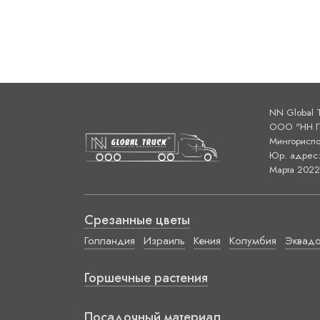
NN Global 
ООО "НН ГЛ
Мингориспо
Юр. адрес: 
Марта 2022 
Срезанные цветы
Голландия
Израиль
Кения
Колумбия
Эквад
Горшечные растения
Посадочный материал