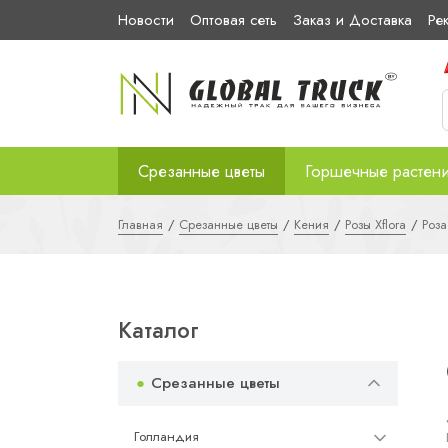
Новости
Оптовая сеть
Заказ и Доставка
Ре
Срезанные цветы
Горшечные растен
Главная
Срезанные цветы
Кения
Розы Xflora
Роз
Каталог
Срезанные цветы
Голландия