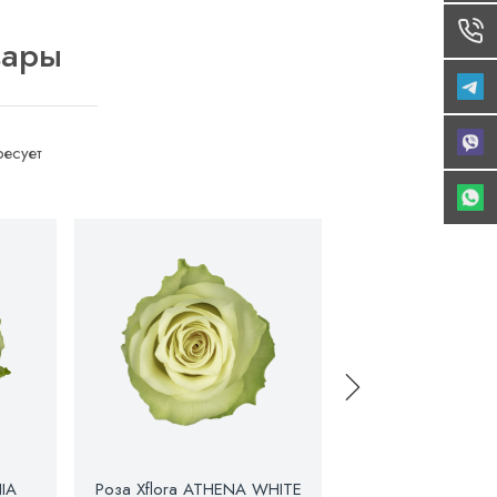
вары
есует
NIA
Роза Xflora ATHENA WHITE
Роза Xflora BR