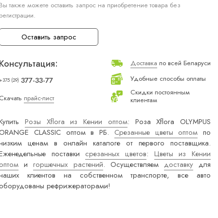
Вы также можете оставить запрос на приобретение товара без
регистрации.
Оставить запрос
Консультация:
Доставка
по всей Беларуси
Удобные способы оплаты
377-33-77
+375 (29)
Скидки постоянным
Скачать
прайс-лист
клиентам
Купить
Розы Xflora из Кении оптом
: Роза Xflora OLYMPUS
ORANGE CLASSIC оптом в РБ.
Срезанные цветы оптом
по
низким ценам в онлайн каталоге от первого поставщика.
Еженедельные поставки
срезанных цветов
:
Цветы из Кении
оптом
и
горшечных растений
. Осуществляем
доставку
для
наших клиентов на собственном транспорте, все авто
оборудованы рефрижераторами!