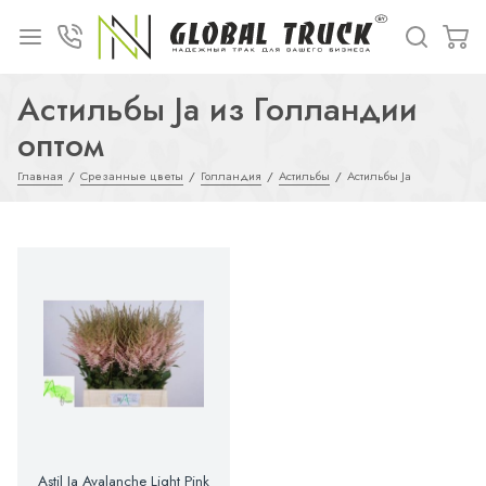
Астильбы Ja из Голландии
оптом
Главная
Срезанные цветы
Голландия
Астильбы
Астильбы Ja
Astil Ja Avalanche Light Pink