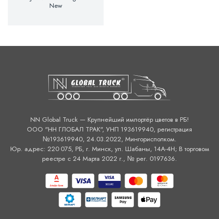
New
NN Global Truck — Крупнейший импортёр цветов в РБ!
ООО "НН ГЛОБАЛ ТРАК", УНП 193619940, регистрация
№193619940, 24.03.2022, Мингорисполком.
Юр. адрес: 220 075, РБ, г. Минск, ул. Шабаны, 14А-4H; В торговом
реестре с 24 Марта 2022 г., № рег. 0197636.