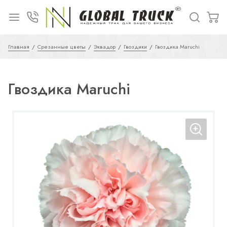
Главная
Срезанные цветы
Эквадор
Гвоздики
Гвоздика Maruchi
Гвоздика Maruchi