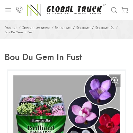
Главная
Срезанные цветы
Голландия
Бувардии
Бувардии Du
Bou Du Gem In Fust
Bou Du Gem In Fust