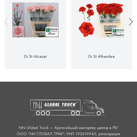
Di St Alcazar
Di St Alhambra
NN Global Truck — Крупнейший импортёр цветов в РБ!
ООО "НН ГЛОБАЛ ТРАК", УНП 193619940, регистрация