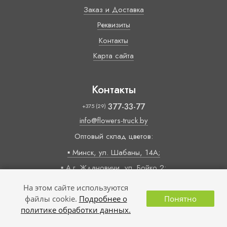
Заказ и Доставка
Реквизиты
Контакты
Карта сайта
Контакты
377-33-77
+375 (29)
info@flowers-truck.by
Оптовый склад цветов:
▪ Минск, ул. Шабаны, 14А;
▪ А.г. Ждановичи, ул. Бойко 2;
Время работы:
На этом сайте используются
09:00 — 18:00 (пн-пт)
файлы cookie.
Подробнее о
Понятно
политике обработки данных.