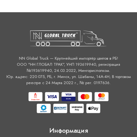
NN Global Truck — Крупнейший импортёр цветов в РБ!
ООО "НН ГЛОБАЛ ТРАК", УНП 193619940, регистрация
№193619940, 24.03.2022, Мингорисполком.
Юр. адрес: 220 075, РБ, г. Минск, ул. Шабаны, 14А-4H; В торговом
реестре с 24 Марта 2022 г., № рег. 0197636.
Информация