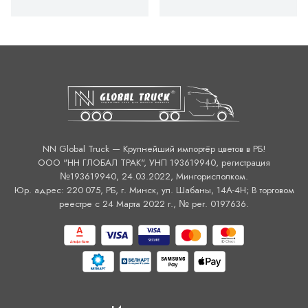
NN Global Truck — Крупнейший импортёр цветов в РБ!
ООО "НН ГЛОБАЛ ТРАК", УНП 193619940, регистрация
№193619940, 24.03.2022, Мингорисполком.
Юр. адрес: 220 075, РБ, г. Минск, ул. Шабаны, 14А-4H; В торговом
реестре с 24 Марта 2022 г., № рег. 0197636.