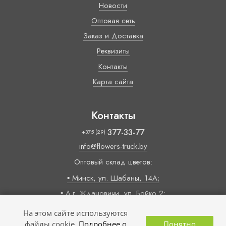
Новости
Оптовая сеть
Заказ и Доставка
Реквизиты
Контакты
Карта сайта
Контакты
377-33-77
+375 (29)
info@flowers-truck.by
Оптовый склад цветов:
▪ Минск, ул. Шабаны, 14А;
▪ А.г. Ждановичи, ул. Бойко 2;
Время работы:
На этом сайте используются
09:00 — 18:00 (пн-пт)
файлы cookie.
Подробнее о
Понятно