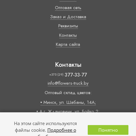
Оптовая сеть
Заказ и Доставка
Реквизиты
Контакты
Карта сайта
Контакты
377-33-77
+375 (29)
info@flowers-truck.by
Оптовый склад цветов:
▪ Минск, ул. Шабаны, 14А;
▪ А.г. Ждановичи, ул. Бойко 2;
Время работы:
На этом сайте используются
09:00 — 18:00 (пн-пт)
файлы cookie.
Подробнее о
Понятно