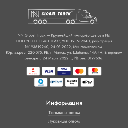
NN Global Truck — Крупнейший импортёр цветов в РБ!
ООО "НН ГЛОБАЛ ТРАК", УНП 193619940, регистрация
№193619940, 24.03.2022, Мингорисполком.
Юр. адрес: 220 075, РБ, г. Минск, ул. Шабаны, 14А-4H; В торговом
реестре с 24 Марта 2022 г., № рег. 0197636.
Информация
Тюльпаны оптом
Луковицы оптом