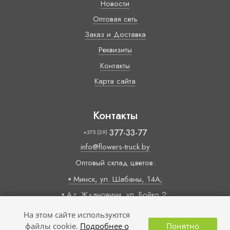
Новости
Оптовая сеть
Заказ и Доставка
Реквизиты
Контакты
Карта сайта
Контакты
377-33-77
+375 (29)
info@flowers-truck.by
Оптовый склад цветов:
▪ Минск, ул. Шабаны, 14А;
▪ А.г. Ждановичи, ул. Бойко 2;
Время работы:
На этом сайте используются
09:00 — 18:00 (пн-пт)
файлы cookie.
Подробнее о
Понятно