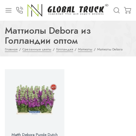
Маттиолы Debora из
Голландии оптом
Главная
Срезанные цветы
Голландия
Маттиолы
Маттиолы Debora
Matth Debora Purple Dutch