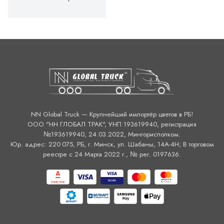
NN Global Truck — Крупнейший импортёр цветов в РБ!
ООО "НН ГЛОБАЛ ТРАК", УНП 193619940, регистрация
№193619940, 24.03.2022, Мингорисполком.
Юр. адрес: 220 075, РБ, г. Минск, ул. Шабаны, 14А-4H; В торговом
реестре с 24 Марта 2022 г., № рег. 0197636.