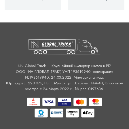
NN Global Truck — Крупнейший импортёр цветов в РБ!
ООО "НН ГЛОБАЛ ТРАК", УНП 193619940, регистрация
№193619940, 24.03.2022, Мингорисполком.
Юр. адрес: 220 075, РБ, г. Минск, ул. Шабаны, 14А-4H; В торговом
реестре с 24 Марта 2022 г., № рег. 0197636.