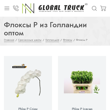
Флоксы P из Голландии
оптом
Главная
Срезанные цветы
Голландия
Флоксы
Флоксы P
Phlox P Crissy
Phlox P Icecap