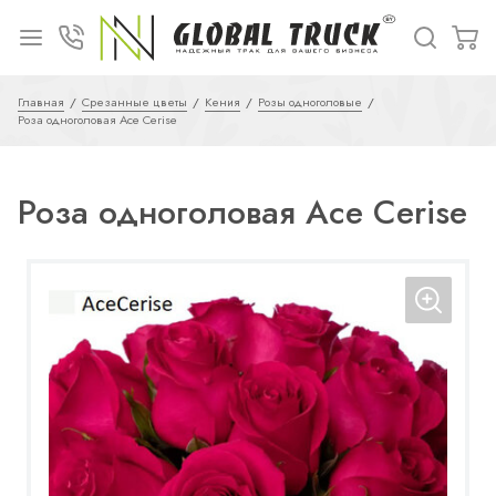
Главная
Срезанные цветы
Кения
Розы одноголовые
Роза одноголовая Ace Cerise
Роза одноголовая Ace Cerise