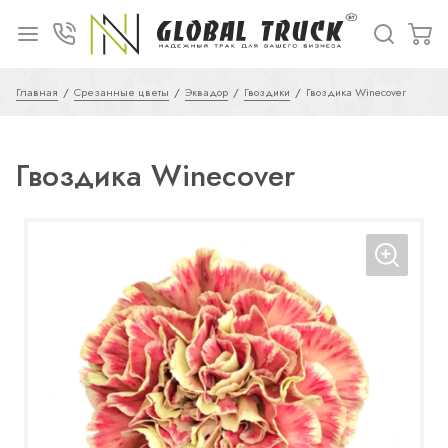
Главная
Срезанные цветы
Эквадор
Гвоздики
Гвоздика Winecover
Гвоздика Winecover