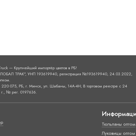
Truck — Крупнейший импортёр цветов в РБ!
ОБАЛ ТРАК", УНП 193619940, регистрация №193619940, 24.03.2022,
лком.
220 075, РБ, г. Минск, ул. Шабаны, 14А-4H; В торговом реестре с 24
г., № рег. 0197636.
Информац
ор
Тюльпаны оптом
Луковицы оптом