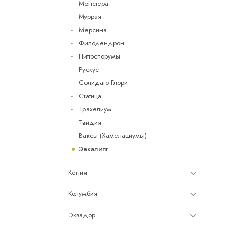
Монстера
Муррая
Мерсина
Филодендрон
Питтоспорумы
Рускус
Солидаго Глори
Статица
Трахелиум
Твидия
Ваксы (Хамелациумы)
Эвкалипт
Кения
Колумбия
Эквадор