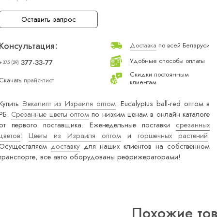
Оставить запрос
Консультация:
Доставка
по всей Беларуси
Удобные способы оплаты
377-33-77
+375 (29)
Скидки постоянным
Скачать
прайс-лист
клиентам
Купить
Эвкалипт из Израиля оптом
: Eucalyptus ball-red оптом в
РБ.
Срезанные цветы оптом
по низким ценам в онлайн каталоге
от первого поставщика. Еженедельные поставки
срезанных
цветов
:
Цветы из Израиля оптом
и
горшечных растений
.
Осуществляем
доставку
для наших клиентов на собственном
транспорте, все авто оборудованы рефрижераторами!
Похожие то