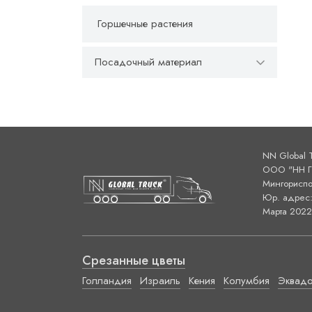
Горшечные растения
Посадочный материал
NN Global 
ООО "НН ГЛ
Мингориспо
Юр. адрес: 
Марта 2022 
Срезанные цветы
Голландия
Израиль
Кения
Колумбия
Эквад