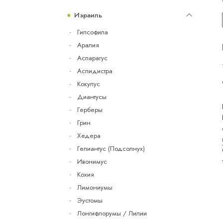
Израиль
Гипсофила
Аралия
Аспарагус
Аспидистра
Кокулус
Диантусы
Герберы
Грин
Хедера
Гелиантус (Подсолнух)
Ивонимус
Кохия
Лимониумы
Эустомы
Лонгифлорумы / Лилии