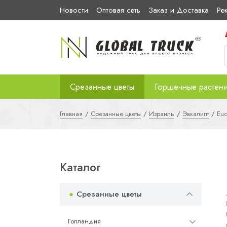
Новости
Оптовая сеть
Заказ и Доставка
Ре
Срезанные цветы
Горшечные растен
Главная
Срезанные цветы
Израиль
Эвкалипт
Euc
Каталог
Срезанные цветы
Голландия