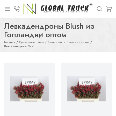
Левкадендроны Blush из
Голландии оптом
Главная
Срезанные цветы
Голландия
Левкадендроны
Левкадендроны Blush