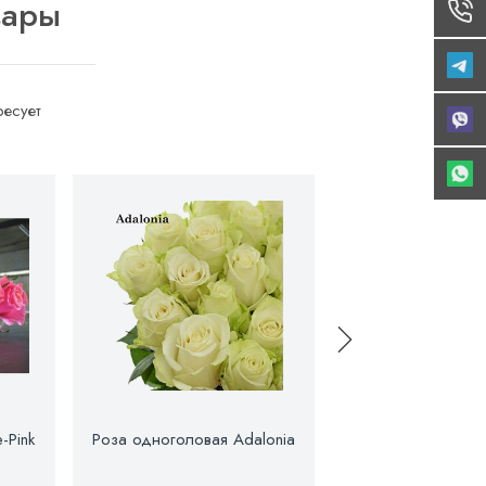
вары
есует
-Pink
Роза одноголовая Adalonia
Роза одноголов