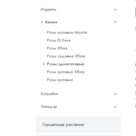
Израиль
Кения
Розы кустовые Mzurrie
Розы PJ Dave
Розы Xflora
Розы садовые Xflora
Розы одноголовые
Розы кустовые Xflora
Розы кустовые
Колумбия
Эквадор
Горшечные растения