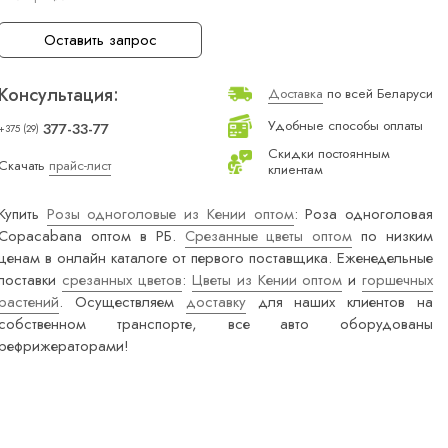
Оставить запрос
Консультация:
Доставка
по всей Беларуси
Удобные способы оплаты
377-33-77
+375 (29)
Скидки постоянным
Скачать
прайс-лист
клиентам
Купить
Розы одноголовые из Кении оптом
: Роза одноголовая
Copacabana оптом в РБ.
Срезанные цветы оптом
по низким
ценам в онлайн каталоге от первого поставщика. Еженедельные
поставки
срезанных цветов
:
Цветы из Кении оптом
и
горшечных
растений
. Осуществляем
доставку
для наших клиентов на
собственном транспорте, все авто оборудованы
рефрижераторами!