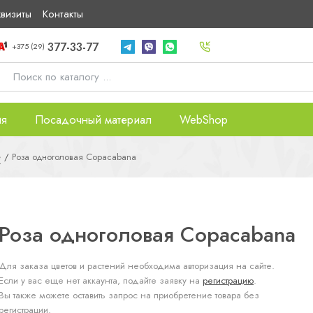
квизиты
Контакты
377-33-77
+375 (29)
ия
Посадочный материал
WebShop
е
Роза одноголовая Copacabana
Роза одноголовая Copacabana
Для заказа цветов и растений необходима авторизация на сайте.
Если у вас еще нет аккаунта, подайте заявку на
регистрацию
.
Вы также можете оставить запрос на приобретение товара без
регистрации.