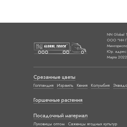
NN Global 
ООО "НН ГЛ
Мингориспо
Юр. адрес: 
Марта 2022 
Срезанные цветы
Голландия
Израиль
Кения
Колумбия
Эквад
Горшечные растения
Посадочный материал
Луковицы оптом
Саженцы ягодных культур