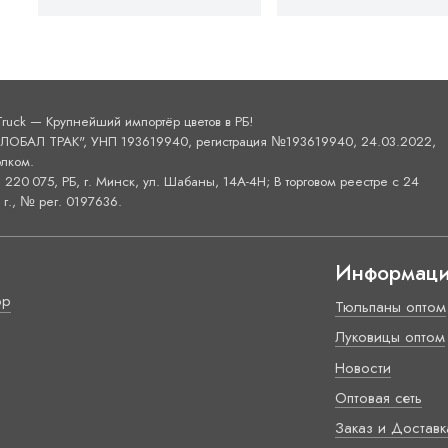
Truck — Крупнейший импортёр цветов в РБ!
ОБАЛ ТРАК", УНП 193619940, регистрация №193619940, 24.03.2022,
лком.
220 075, РБ, г. Минск, ул. Шабаны, 14А-4H; В торговом реестре с 24
г., № рег. 0197636.
Информац
ор
Тюльпаны оптом
Луковицы оптом
Новости
Оптовая сеть
Заказ и Доставк