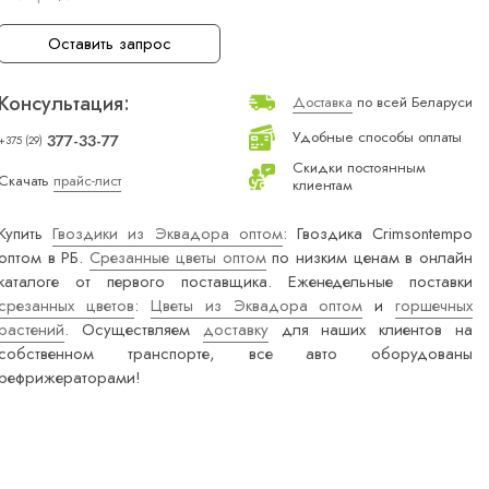
Оставить запрос
Консультация:
Доставка
по всей Беларуси
Удобные способы оплаты
377-33-77
+375 (29)
Скидки постоянным
Скачать
прайс-лист
клиентам
Купить
Гвоздики из Эквадора оптом
: Гвоздика Crimsontempo
оптом в РБ.
Срезанные цветы оптом
по низким ценам в онлайн
каталоге от первого поставщика. Еженедельные поставки
срезанных цветов
:
Цветы из Эквадора оптом
и
горшечных
растений
. Осуществляем
доставку
для наших клиентов на
собственном транспорте, все авто оборудованы
рефрижераторами!