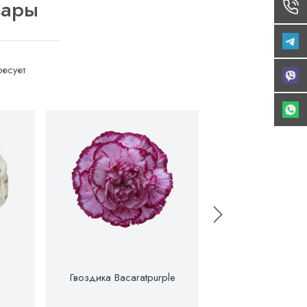
вары
есует
a
Гвоздика Bacaratpurple
Гвоздика Ber