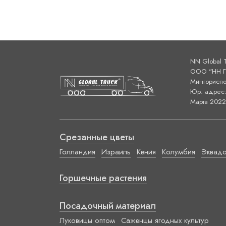
NN Global 
ООО "НН ГЛ
Мингориспо
Юр. адрес: 
Марта 2022 
Срезанные цветы
Голландия
Израиль
Кения
Колумбия
Эквад
Горшечные растения
Посадочный материал
Луковицы оптом
Саженцы ягодных культур