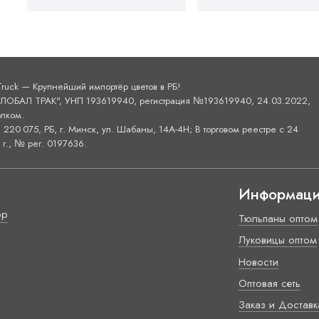
Truck — Крупнейший импортёр цветов в РБ!
ОБАЛ ТРАК", УНП 193619940, регистрация №193619940, 24.03.2022,
лком.
220 075, РБ, г. Минск, ул. Шабаны, 14А-4H; В торговом реестре с 24
г., № рег. 0197636.
Информац
ор
Тюльпаны оптом
Луковицы оптом
Новости
Оптовая сеть
Заказ и Доставк