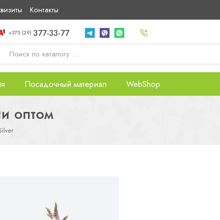
квизиты
Контакты
377-33-77
+375 (29)
ия
Посадочный материал
WebShop
ии оптом
ilver