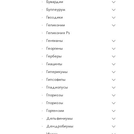
Бувардии
Буплеурум
Гвоздики
Геликонии
Геликония Ps
Гентианы
Георгины
Герберы
Гиацинты
Гиперикумы
Гипсофилы
Гладиолусы
Глориозы
Глориозы
Гортензии
Дельфиниумы
Дендробиумы
Иксии