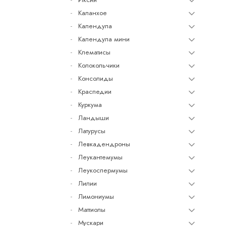
Каланхое
Календула
Календула мини
Клематисы
Колокольчики
Консолиды
Краспедии
Куркума
Ландыши
Латурусы
Левкадендроны
Леукантемумы
Леукоспермумы
Лилии
Лимониумы
Маттиолы
Мускари