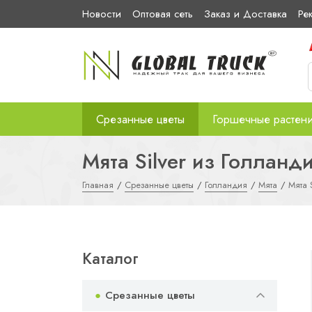
Новости
Оптовая сеть
Заказ и Доставка
Ре
Срезанные цветы
Горшечные растен
Мята Silver из Голланд
Главная
Срезанные цветы
Голландия
Мята
Мята S
Каталог
Срезанные цветы