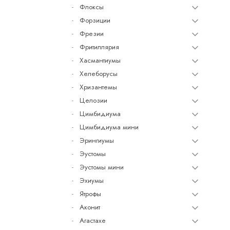
Флоксы
Форзиции
Фрезии
Фритиллярия
Хасмантиумы
Хелеборусы
Хризантемы
Целозии
Цимбидиума
Цимбидиума мини
Эрингиумы
Эустомы
Эустомы мини
Эхиумы
Ятрофы
Аконит
Агастахе