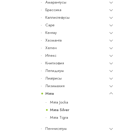
Амарантусы
Брассика
Каллистефусы
Cape
Кентау
Хазманта
Хелен
Илекс
Книпхофия
Лепидиум
Лиатрисы
Лизимахия
Мята
Мята Jocka
Мята Silver
Мята Tigra
Пеннисетум