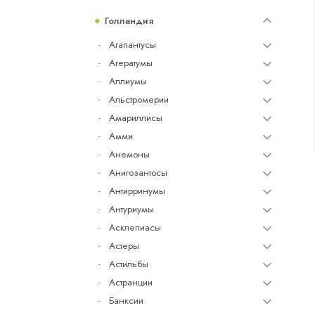
Голландия
Агапантусы
Агератумы
Аллиумы
Альстромерии
Амариллисы
Амми
Анемоны
Анигозантосы
Антирринумы
Антуриумы
Асклепиасы
Астеры
Астильбы
Астранции
Банксии