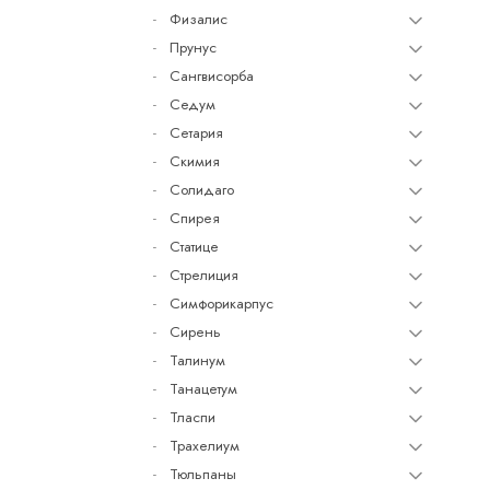
Физалис
Прунус
Сангвисорба
Седум
Сетария
Скимия
Солидаго
Спирея
Статице
Стрелиция
Симфорикарпус
Сирень
Талинум
Танацетум
Тласпи
Трахелиум
Тюльпаны