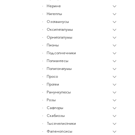
Нерине
Нигеллы
Озотамнусы
Оксипеталумы
Орнитогалумы
Пионы
Подсолнечники
Полиантесы
Полигонатумы
Просо
Протеи
Ранункулюсы
Розы
Сафлоры
Скабиозы
Тысячелистники
Фаленопсисы