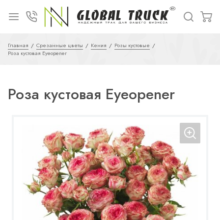
Главная
Срезанные цветы
Кения
Розы кустовые
Роза кустовая Eyeopener
Роза кустовая Eyeopener