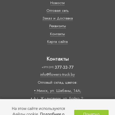
Новости
Оптовая сеть
Заказ и Доставка
Реквизиты
Контакты
Карта сайта
Контакты
377-33-77
+375 (29)
info@flowers-truck.by
Оптовый склад цветов:
▪ Минск, ул. Шабаны, 14А;
▪ А.г. Ждановичи, ул. Бойко 2;
Время работы:
На этом сайте используются
09:00 — 18:00 (пн-пт)
файлы cookie.
Подробнее о
Понятно