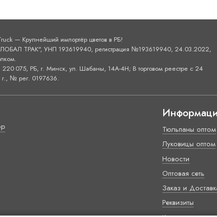
Truck — Крупнейший импортёр цветов в РБ!
ОБАЛ ТРАК", УНП 193619940, регистрация №193619940, 24.03.2022,
лком.
220 075, РБ, г. Минск, ул. Шабаны, 14А-4H; В торговом реестре с 24
г., № рег. 0197636.
Информац
ор
Тюльпаны оптом
Луковицы оптом
Новости
Оптовая сеть
Заказ и Доставк
Реквизиты