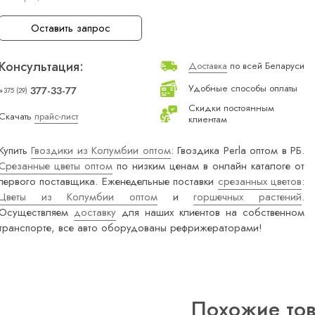
Оставить запрос
Консультация:
Доставка
по всей Беларуси
Удобные способы оплаты
377-33-77
+375 (29)
Скидки постоянным
Скачать
прайс-лист
клиентам
Купить
Гвоздики из Колумбии оптом
: Гвоздика Perla оптом в РБ.
Срезанные цветы оптом
по низким ценам в онлайн каталоге от
первого поставщика. Еженедельные поставки
срезанных цветов
:
Цветы из Колумбии оптом
и
горшечных растений
.
Осуществляем
доставку
для наших клиентов на собственном
транспорте, все авто оборудованы рефрижераторами!
Похожие то