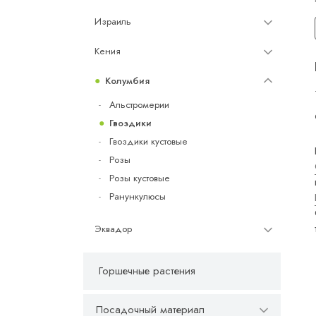
Израиль
Кения
Колумбия
Альстромерии
Гвоздики
Гвоздики кустовые
Розы
Розы кустовые
Ранункулюсы
Эквадор
Горшечные растения
Посадочный материал