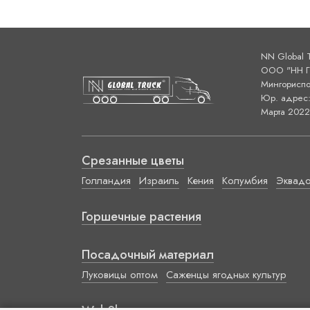
NN Global 
ООО "НН ГЛ
Мингориспо
Юр. адрес: 
Марта 2022 
Срезанные цветы
Голландия
Израиль
Кения
Колумбия
Эквад
Горшечные растения
Посадочный материал
Луковицы оптом
Саженцы ягодных культур