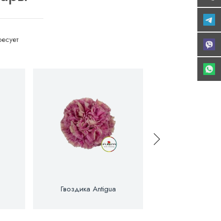
есует
Гвоздика Antigua
Гвоздика Art