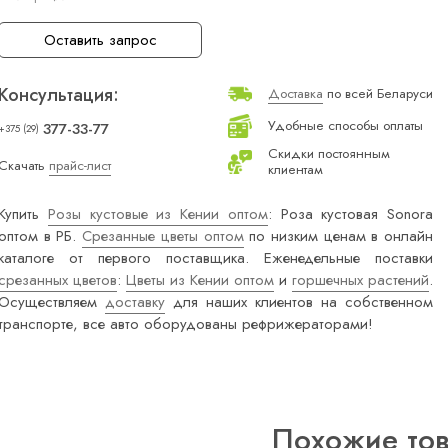
Оставить запрос
Консультация:
Доставка
по всей Беларуси
Удобные способы оплаты
377-33-77
+375 (29)
Скидки постоянным
Скачать
прайс-лист
клиентам
Купить
Розы кустовые из Кении оптом
: Роза кустовая Sonora
оптом в РБ.
Срезанные цветы оптом
по низким ценам в онлайн
каталоге от первого поставщика. Еженедельные поставки
срезанных цветов
:
Цветы из Кении оптом
и
горшечных растений
.
Осуществляем
доставку
для наших клиентов на собственном
транспорте, все авто оборудованы рефрижераторами!
Похожие то