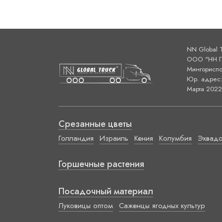
NN Global 
ООО "НН ГЛ
Мингориспо
Юр. адрес: 
Марта 2022 
Срезанные цветы
Голландия
Израиль
Кения
Колумбия
Эквад
Горшечные растения
Посадочный материал
Луковицы оптом
Саженцы ягодных культур