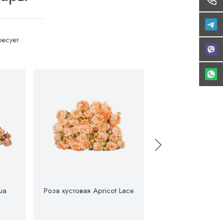
есует
ua
Роза кустовая Apricot Lace
Роза кустовая