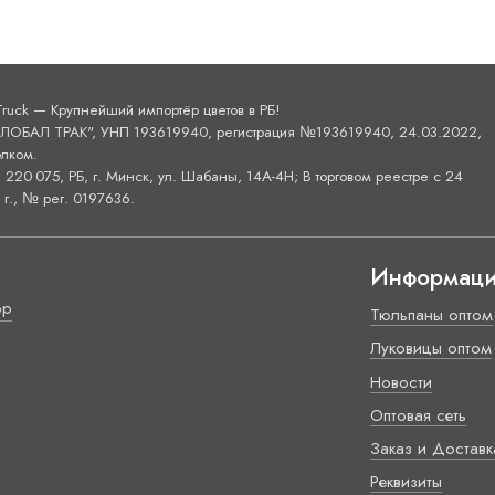
Truck — Крупнейший импортёр цветов в РБ!
ОБАЛ ТРАК", УНП 193619940, регистрация №193619940, 24.03.2022,
лком.
220 075, РБ, г. Минск, ул. Шабаны, 14А-4H; В торговом реестре с 24
г., № рег. 0197636.
Информац
ор
Тюльпаны оптом
Луковицы оптом
Новости
Оптовая сеть
Заказ и Доставк
Реквизиты