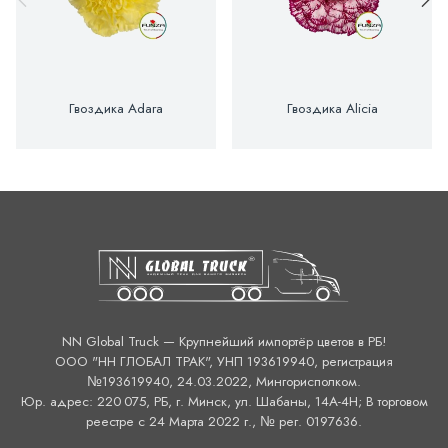
Гвоздика Adara
Гвоздика Alicia
NN Global Truck — Крупнейший импортёр цветов в РБ!
ООО "НН ГЛОБАЛ ТРАК", УНП 193619940, регистрация
№193619940, 24.03.2022, Мингорисполком.
Юр. адрес: 220 075, РБ, г. Минск, ул. Шабаны, 14А-4H; В торговом
реестре с 24 Марта 2022 г., № рег. 0197636.