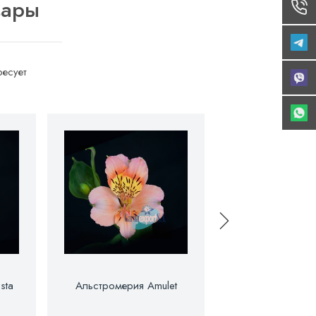
вары
есует
sta
Альстромерия Amulet
Альстромерия A