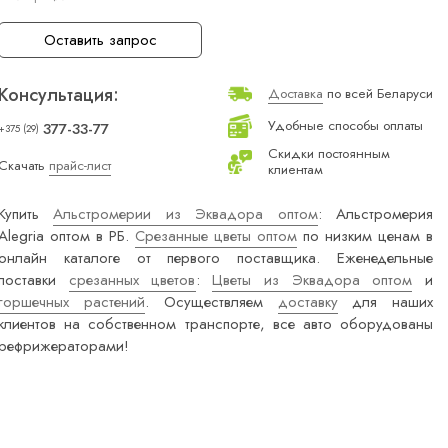
Оставить запрос
Консультация:
Доставка
по всей Беларуси
Удобные способы оплаты
377-33-77
+375 (29)
Скидки постоянным
Скачать
прайс-лист
клиентам
Купить
Альстромерии из Эквадора оптом
: Альстромерия
Alegria оптом в РБ.
Срезанные цветы оптом
по низким ценам в
онлайн каталоге от первого поставщика. Еженедельные
поставки
срезанных цветов
:
Цветы из Эквадора оптом
и
горшечных растений
. Осуществляем
доставку
для наших
клиентов на собственном транспорте, все авто оборудованы
рефрижераторами!