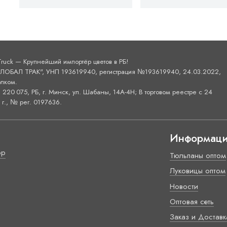
Truck — Крупнейший импортёр цветов в РБ!
ОБАЛ ТРАК", УНП 193619940, регистрация №193619940, 24.03.2022,
лком.
220 075, РБ, г. Минск, ул. Шабаны, 14А-4H; В торговом реестре с 24
г., № рег. 0197636.
Информац
ор
Тюльпаны оптом
Луковицы оптом
Новости
Оптовая сеть
Заказ и Доставк