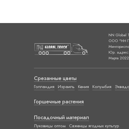
NN Global 
ООО "НН ГЛ
Мингориспо
Юр. адрес: 
Марта 2022 
Срезанные цветы
Голландия
Израиль
Кения
Колумбия
Эквад
Горшечные растения
Посадочный материал
Луковицы оптом
Саженцы ягодных культур