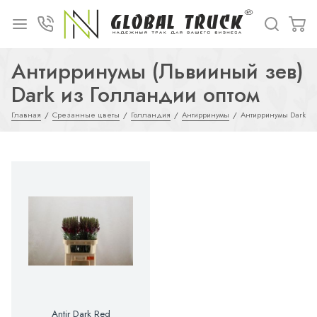
Антирринумы (Львииный зев)
Dark из Голландии оптом
Главная
Срезанные цветы
Голландия
Антирринумы
Антирринумы Dark
Antir Dark Red