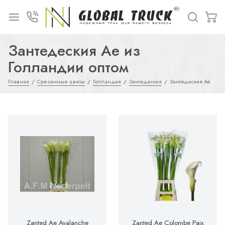
Зантедеския Ae из
Голландии оптом
Главная
Срезанные цветы
Голландия
Зантедеския
Зантедеския Ae
Zanted Ae Avalanche
Zanted Ae Colombe Paix