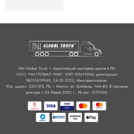
NN Global Truck — Крупнейший импортёр цветов в РБ!
ООО "НН ГЛОБАЛ ТРАК", УНП 193619940, регистрация
№193619940, 24.03.2022, Мингорисполком.
Юр. адрес: 220 075, РБ, г. Минск, ул. Шабаны, 14А-4H; В торговом
реестре с 24 Марта 2022 г., № рег. 0197636.