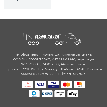
NN Global Truck — Крупнейший импортёр цветов в РБ!
ООО "НН ГЛОБАЛ ТРАК", УНП 193619940, регистрация
№193619940, 24.03.2022, Мингорисполком.
Юр. адрес: 220 075, РБ, г. Минск, ул. Шабаны, 14А-4H; В торговом
реестре с 24 Марта 2022 г., № рег. 0197636.