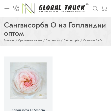
Сангвисорба O из Голландии
оптом
Главная
Срезанные цветы
Голландия
Сангвисорба
Сангвисорба O
Sanguisorba O Arnhem