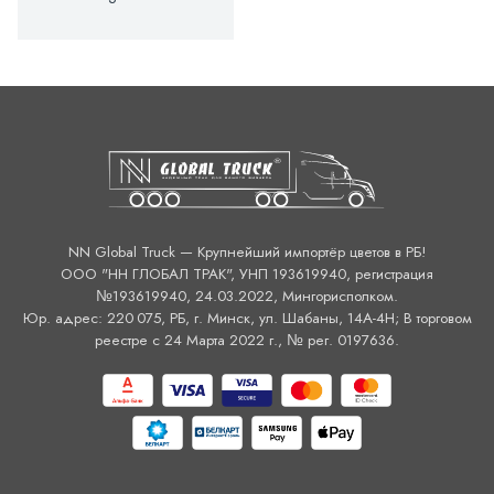
NN Global Truck — Крупнейший импортёр цветов в РБ!
ООО "НН ГЛОБАЛ ТРАК", УНП 193619940, регистрация
№193619940, 24.03.2022, Мингорисполком.
Юр. адрес: 220 075, РБ, г. Минск, ул. Шабаны, 14А-4H; В торговом
реестре с 24 Марта 2022 г., № рег. 0197636.