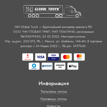
NN Global Truck — Крупнейший импортёр цветов в РБ!
ООО "НН ГЛОБАЛ ТРАК", УНП 193619940, регистрация
№193619940, 24.03.2022, Мингорисполком.
Юр. адрес: 220 075, РБ, г. Минск, ул. Шабаны, 14А-4H; В торговом
реестре с 24 Марта 2022 г., № рег. 0197636.
Информация
Тюльпаны оптом
Луковицы оптом
Новости