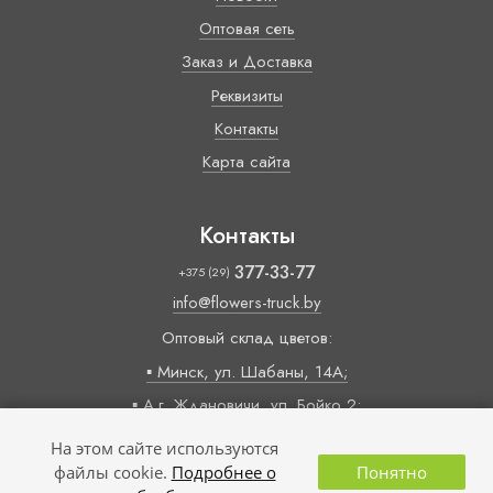
Оптовая сеть
Заказ и Доставка
Реквизиты
Контакты
Карта сайта
Контакты
377-33-77
+375 (29)
info@flowers-truck.by
Оптовый склад цветов:
▪ Минск, ул. Шабаны, 14А;
▪ А.г. Ждановичи, ул. Бойко 2;
Время работы:
На этом сайте используются
09:00 — 18:00 (пн-пт)
файлы cookie.
Подробнее о
Понятно