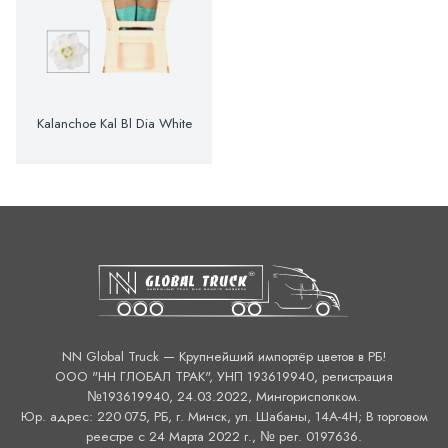
Kalanchoe Kal Bl Dia White
NN Global Truck — Крупнейший импортёр цветов в РБ!
ООО "НН ГЛОБАЛ ТРАК", УНП 193619940, регистрация
№193619940, 24.03.2022, Мингорисполком.
Юр. адрес: 220 075, РБ, г. Минск, ул. Шабаны, 14А-4H; В торговом
реестре с 24 Марта 2022 г., № рег. 0197636.