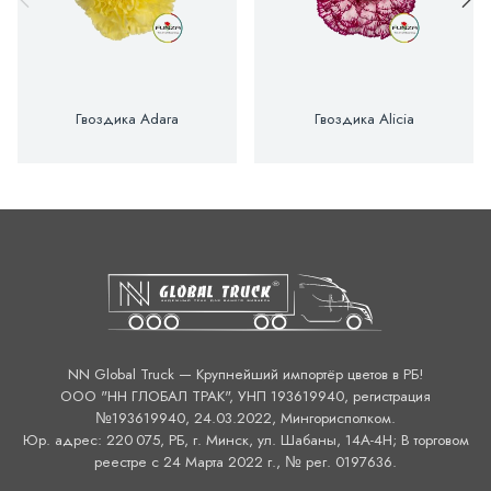
Гвоздика Adara
Гвоздика Alicia
NN Global Truck — Крупнейший импортёр цветов в РБ!
ООО "НН ГЛОБАЛ ТРАК", УНП 193619940, регистрация
№193619940, 24.03.2022, Мингорисполком.
Юр. адрес: 220 075, РБ, г. Минск, ул. Шабаны, 14А-4H; В торговом
реестре с 24 Марта 2022 г., № рег. 0197636.