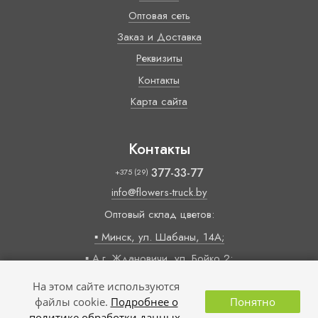
Оптовая сеть
Заказ и Доставка
Реквизиты
Контакты
Карта сайта
Контакты
377-33-77
+375 (29)
info@flowers-truck.by
Оптовый склад цветов:
▪ Минск, ул. Шабаны, 14А;
▪ А.г. Ждановичи, ул. Бойко 2;
Время работы:
На этом сайте используются
09:00 — 18:00 (пн-пт)
файлы cookie.
Подробнее о
Понятно
политике обработки данных.