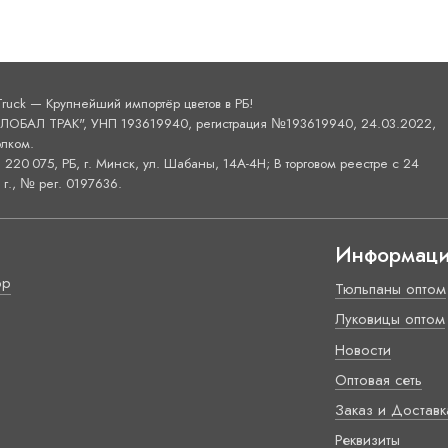
Truck — Крупнейший импортёр цветов в РБ!
ОБАЛ ТРАК", УНП 193619940, регистрация №193619940, 24.03.2022,
лком.
220 075, РБ, г. Минск, ул. Шабаны, 14А-4H; В торговом реестре с 24
г., № рег. 0197636.
Информац
ор
Тюльпаны оптом
Луковицы оптом
Новости
Оптовая сеть
Заказ и Доставк
Реквизиты