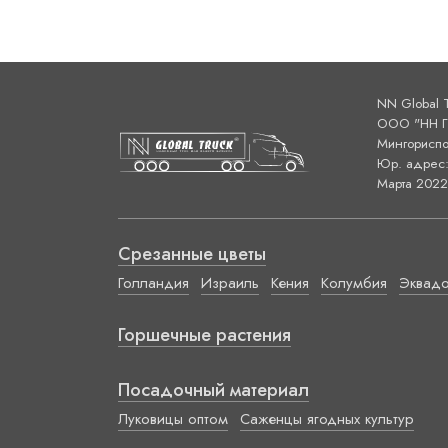
NN Global 
ООО "НН ГЛ
Мингориспо
Юр. адрес: 
Марта 2022 
Срезанные цветы
Голландия
Израиль
Кения
Колумбия
Эквад
Горшечные растения
Посадочный материал
Луковицы оптом
Саженцы ягодных культур