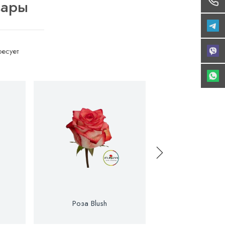
вары
есует
Роза Blush
Роза Confiden