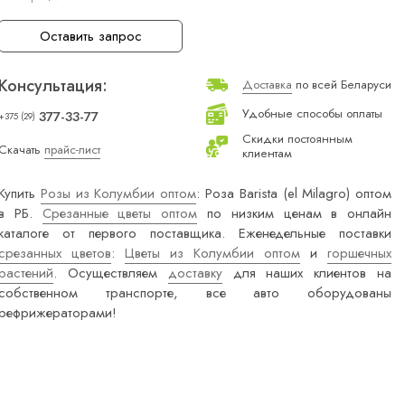
Оставить запрос
Консультация:
Доставка
по всей Беларуси
Удобные способы оплаты
377-33-77
+375 (29)
Скидки постоянным
Скачать
прайс-лист
клиентам
Купить
Розы из Колумбии оптом
: Роза Barista (el Milagro) оптом
в РБ.
Срезанные цветы оптом
по низким ценам в онлайн
каталоге от первого поставщика. Еженедельные поставки
срезанных цветов
:
Цветы из Колумбии оптом
и
горшечных
растений
. Осуществляем
доставку
для наших клиентов на
собственном транспорте, все авто оборудованы
рефрижераторами!