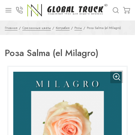
Главная
Срезанные цветы
Колумбия
Розы
Роза Salma (el Milagro)
Роза Salma (el Milagro)