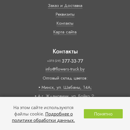
Заказ и Доставка
Реквизиты
Контакты
Карта сайта
Контакты
377-33-77
+375 (29)
info@flowers-truck.by
Оптовый склад цветов:
▪ Минск, ул. Шабаны, 14А;
▪ А.г. Ждановичи, ул. Бойко 2;
Время работы:
На этом сайте используются
09:00 — 18:00 (пн-пт)
файлы cookie.
Подробнее о
Понятно
политике обработки данных.