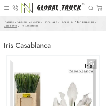
Главная
Срезанные цветы
Голландия
Геликонии
Геликонии Iris
Casablanca
Iris Casablanca
Iris Casablanca